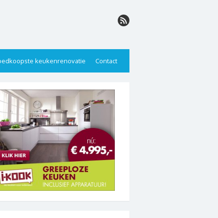
edkoopste keukenrenovatie
Contact