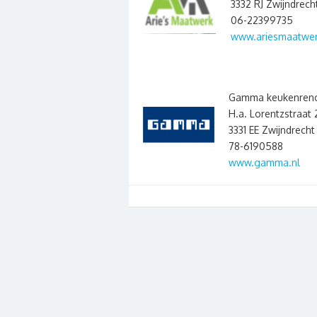
3332 RJ Zwijndrech
06-22399735
www.ariesmaatwer
Gamma keukenreno
H.a. Lorentzstraat 
3331 EE Zwijndrecht
78-6190588
www.gamma.nl