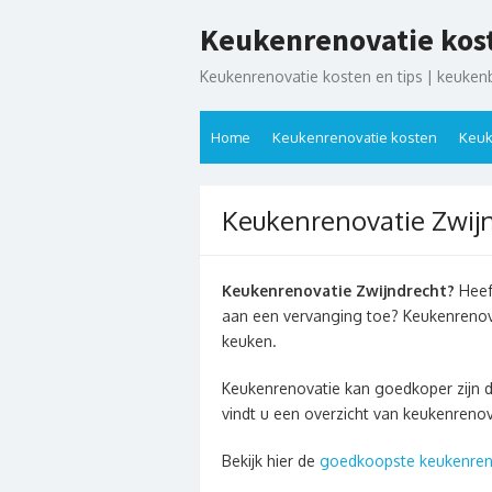
Ga
Keukenrenovatie kos
naar
de
Keukenrenovatie kosten en tips | keuken
inhoud
Home
Keukenrenovatie kosten
Keuk
Keukenrenovatie Zwij
Keukenrenovatie Zwijndrecht?
Heeft
aan een vervanging toe? Keukenrenov
keuken.
Keukenrenovatie kan goedkoper zijn 
vindt u een overzicht van keukenrenov
Bekijk hier de
goedkoopste keukenren