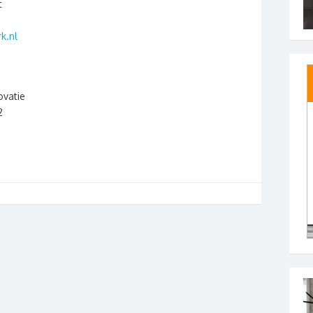
t
k.nl
vatie
2