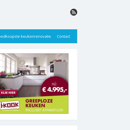
edkoopste keukenrenovatie
Contact