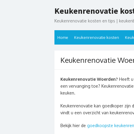
Ga
Keukenrenovatie kos
naar
de
Keukenrenovatie kosten en tips | keuken
inhoud
Home
Keukenrenovatie kosten
Keuk
Keukenrenovatie Woe
Keukenrenovatie Woerden?
Heeft u 
een vervanging toe? Keukenrenovatie
keuken.
Keukenrenovatie kan goedkoper zijn 
vindt u een overzicht van keukenren
Bekijk hier de
goedkoopste keukenren