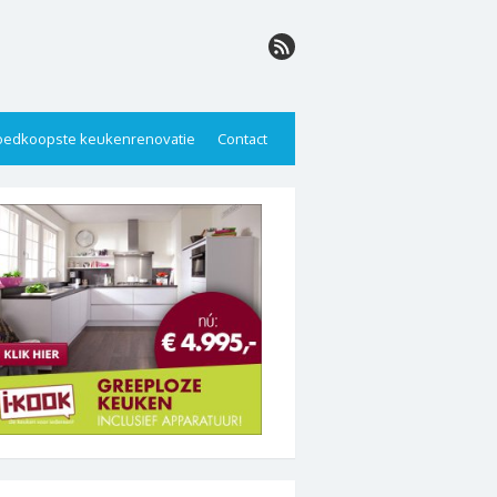
edkoopste keukenrenovatie
Contact