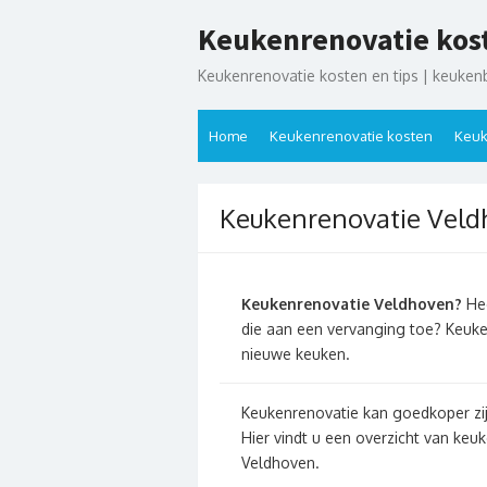
Ga
Keukenrenovatie kos
naar
de
Keukenrenovatie kosten en tips | keuken
inhoud
Home
Keukenrenovatie kosten
Keuk
Keukenrenovatie Vel
Keukenrenovatie Veldhoven?
Hee
die aan een vervanging toe? Keuke
nieuwe keuken.
Keukenrenovatie kan goedkoper zi
Hier vindt u een overzicht van ke
Veldhoven.