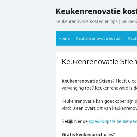
Ga
Keukenrenovatie kos
naar
de
Keukenrenovatie kosten en tips | keuken
inhoud
Home
Keukenrenovatie kosten
Keuk
Keukenrenovatie Stie
Keukenrenovatie Stiens?
Heeft u ee
vervanging toe? Keukenrenovatie is 
Keukenrenovatie kan goedkoper zijn 
vindt u een overzicht van keukenrenov
Bekijk hier de
goedkoopste keukenren
Gratis keukenbrochures?