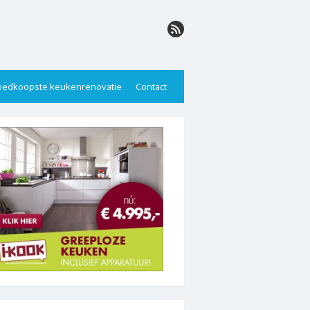
edkoopste keukenrenovatie
Contact