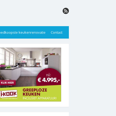
edkoopste keukenrenovatie
Contact