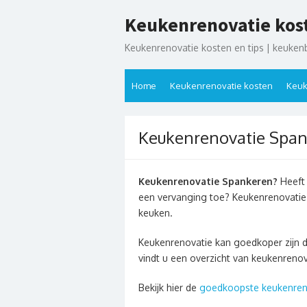
Ga
Keukenrenovatie kos
naar
de
Keukenrenovatie kosten en tips | keuken
inhoud
Home
Keukenrenovatie kosten
Keuk
Keukenrenovatie Spa
Keukenrenovatie Spankeren?
Heeft 
een vervanging toe? Keukenrenovatie
keuken.
Keukenrenovatie kan goedkoper zijn 
vindt u een overzicht van keukenreno
Bekijk hier de
goedkoopste keukenren