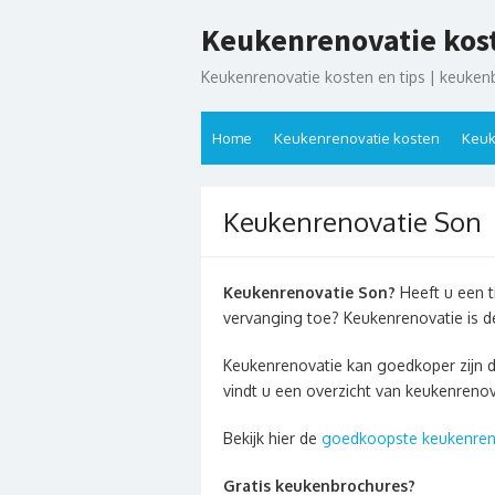
Ga
Keukenrenovatie kos
naar
de
Keukenrenovatie kosten en tips | keuken
inhoud
Home
Keukenrenovatie kosten
Keuk
Keukenrenovatie Son
Keukenrenovatie Son?
Heeft u een t
vervanging toe? Keukenrenovatie is 
Keukenrenovatie kan goedkoper zijn 
vindt u een overzicht van keukenreno
Bekijk hier de
goedkoopste keukenren
Gratis keukenbrochures?