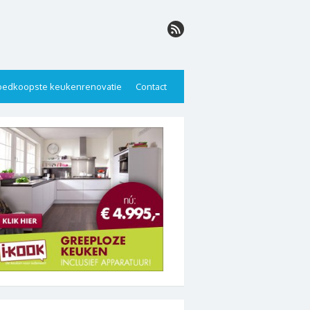
edkoopste keukenrenovatie
Contact