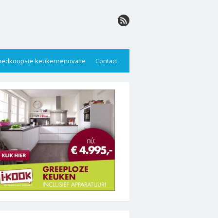
edkoopste keukenrenovatie
Contact