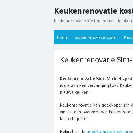
Ga
Keukenrenovatie kos
naar
de
Keukenrenovatie kosten en tips | keuken
inhoud
Home
Keukenrenovatie kosten
Keuk
Keukenrenovatie Sint-
Keukenrenovatie Sint-Michielsgest
is die aan een vervanging toe? Keuke
nieuwe keuken.
Keukenrenovatie kan goedkoper zijn 
vindt u een overzicht van keukenrenov
Michielsgestel.
Bekijk hier de
goedkoopste keukenren