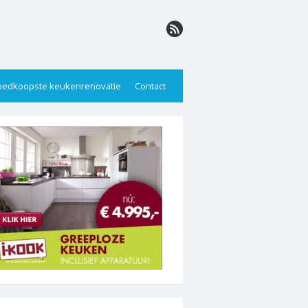
edkoopste keukenrenovatie
Contact