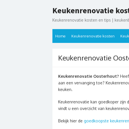
Ga
Keukenrenovatie kos
naar
de
Keukenrenovatie kosten en tips | keuken
inhoud
Home
Keukenrenovatie kosten
Keuk
Keukenrenovatie Oost
Keukenrenovatie Oosterhout?
Heeft
aan een vervanging toe? Keukenrenov
keuken.
Keukenrenovatie kan goedkoper zijn 
vindt u een overzicht van keukenreno
Bekijk hier de
goedkoopste keukenren