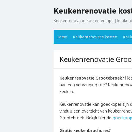
Ga
Keukenrenovatie kos
naar
de
Keukenrenovatie kosten en tips | keuken
inhoud
Home
Keukenrenovatie kosten
Keuk
Keukenrenovatie Groo
Keukenrenovatie Grootebroek?
Heef
aan een vervanging toe? Keukenrenov
keuken.
Keukenrenovatie kan goedkoper zijn 
vindt u een overzicht van keukenreno
Grootebroek. Bekijk hier de
goedkoops
Gratis keukenbrochures?