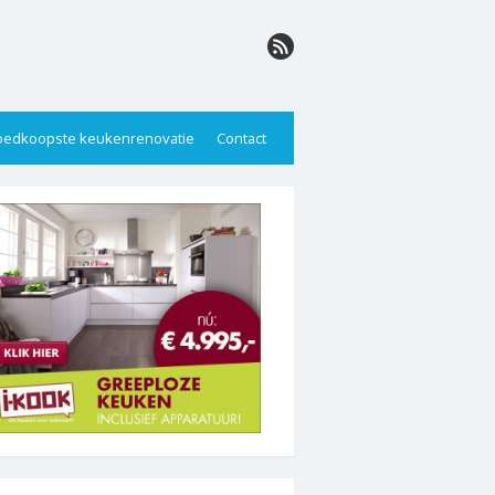
edkoopste keukenrenovatie
Contact