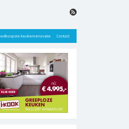
edkoopste keukenrenovatie
Contact