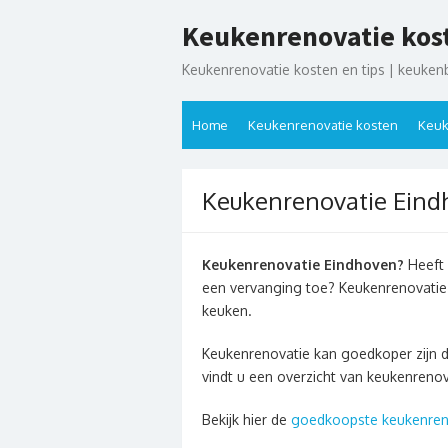
Ga
Keukenrenovatie kos
naar
de
Keukenrenovatie kosten en tips | keuken
inhoud
Home
Keukenrenovatie kosten
Keuk
Keukenrenovatie Eind
Keukenrenovatie Eindhoven?
Heeft 
een vervanging toe? Keukenrenovatie
keuken.
Keukenrenovatie kan goedkoper zijn 
vindt u een overzicht van keukenreno
Bekijk hier de
goedkoopste keukenren