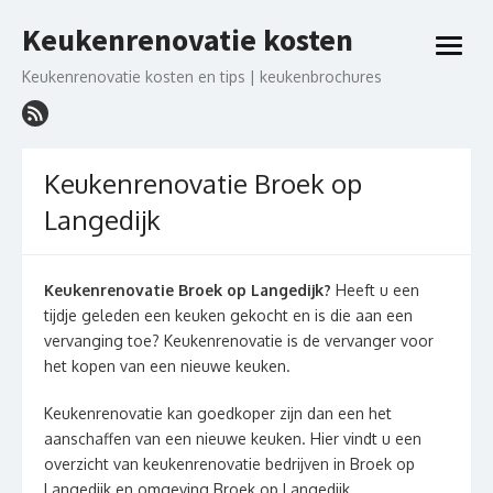
Ga
Keukenrenovatie kosten
naar
open
de
menu
Keukenrenovatie kosten en tips | keukenbrochures
inhoud
Keukenrenovatie Broek op
Langedijk
Keukenrenovatie Broek op Langedijk?
Heeft u een
tijdje geleden een keuken gekocht en is die aan een
vervanging toe? Keukenrenovatie is de vervanger voor
het kopen van een nieuwe keuken.
Keukenrenovatie kan goedkoper zijn dan een het
aanschaffen van een nieuwe keuken. Hier vindt u een
overzicht van keukenrenovatie bedrijven in Broek op
Langedijk en omgeving Broek op Langedijk.